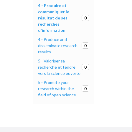
4 - Produire et
communiquer le
0
résultat de ses
recherches
d'information
4 - Produce and
0
disseminate research
results
5 - Valoriser sa
0
recherche et tendre
vers la science ouverte
5 - Promote your
0
research within the
field of open science