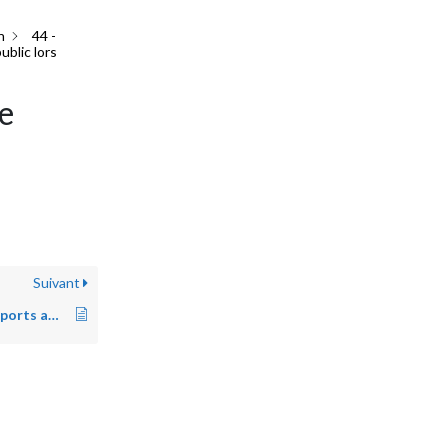
n
44 -
ublic lors
ne
Suivant
443 – Produire des supports adaptés à la situation et au public cible