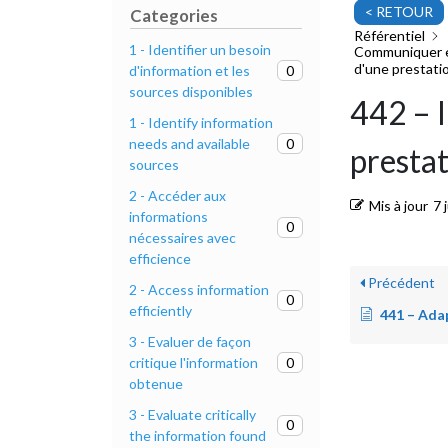
< RETOUR
Categories
Référentiel
1 - Identifier un besoin
Communiquer ef
d'une prestati
0
d'information et les
sources disponibles
442 – I
1 - Identify information
0
needs and available
prestat
sources
2 - Accéder aux
Mis à jour
7 
informations
0
nécessaires avec
efficience
Précédent
2 - Access information
0
efficiently
441 – Adapter 
3 - Evaluer de façon
0
critique l'information
obtenue
3 - Evaluate critically
0
the information found