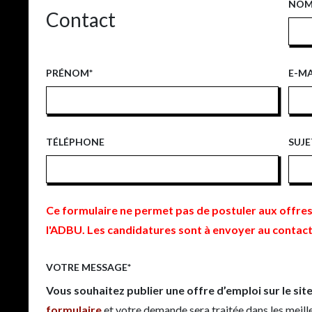
NO
Contact
CONTACT
PRÉNOM
*
E-MA
TÉLÉPHONE
SUJE
Ce formulaire ne permet pas de postuler aux offres 
l'ADBU. Les candidatures sont à envoyer au contact 
VOTRE MESSAGE
*
Vous souhaitez publier une offre d’emploi sur le sit
formulaire
et votre demande sera traitée dans les meille