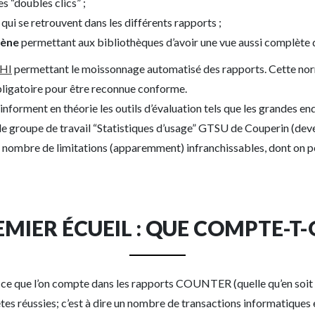
s “doubles clics” ;
, qui se retrouvent dans les différents rapports ;
gène
permettant aux bibliothèques d’avoir une vue aussi complète 
SHI
permettant le moissonnage automatisé des rapports. Cette norm
igatoire pour être reconnue conforme.
orment en théorie les outils d’évaluation tels que les grandes en
 le groupe de travail “Statistiques d’usage” GTSU de Couperin (dev
n nombre de limitations (apparemment) infranchissables, dont on peu
EMIER ÉCUEIL : QUE COMPTE-T-
 : ce que l’on compte dans les rapports COUNTER (quelle qu’en soit l
es réussies; c’est à dire un nombre de transactions informatiques e