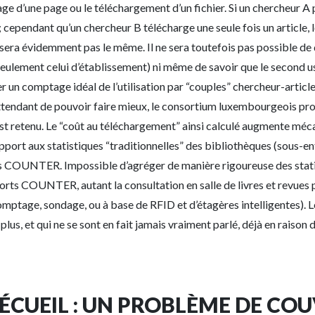
age d’une page ou le téléchargement d’un fichier. Si un chercheur A p
r ; cependant qu’un chercheur B télécharge une seule fois un article,
e sera évidemment pas le même. Il ne sera toutefois pas possible de d
lement celui d’établissement) ni même de savoir que le second usag
er un comptage idéal de l’utilisation par “couples” chercheur-article
n attendant de pouvoir faire mieux, le consortium luxembourgeois p
est retenu. Le “coût au téléchargement” ainsi calculé augmente mé
port aux statistiques “traditionnelles” des bibliothèques (sous-ente
orts COUNTER. Impossible d’agréger de manière rigoureuse des stat
ports COUNTER, autant la consultation en salle de livres et revues 
 comptage, sondage, ou à base de RFID et d’étagères intelligentes). 
 plus, et qui ne se sont en fait jamais vraiment parlé, déjà en raison
ÉCUEIL : UN PROBLÈME DE CO