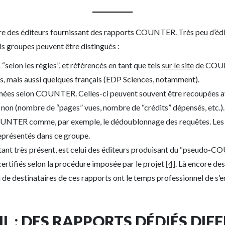
ure des éditeurs fournissant des rapports COUNTER. Très peu d’édi
ois groupes peuvent être distingués :
lon les règles”, et référencés en tant que tels
sur le site
de COUNT
, mais aussi quelques français (EDP Sciences, notamment).
rmées selon COUNTER. Celles-ci peuvent souvent être recoupées a
s non (nombre de “pages” vues, nombre de “crédits” dépensés, etc.)
NTER comme, par exemple, le dédoublonnage des requêtes. Les é
eprésentés dans ce groupe.
ant très présent, est celui des éditeurs produisant du “pseudo-C
ertifiés selon la procédure imposée par le projet
[4]
. Là encore de
u de destinataires de ces rapports ont le temps professionnel de s’
L : DES RAPPORTS DÉDIÉS DIFF