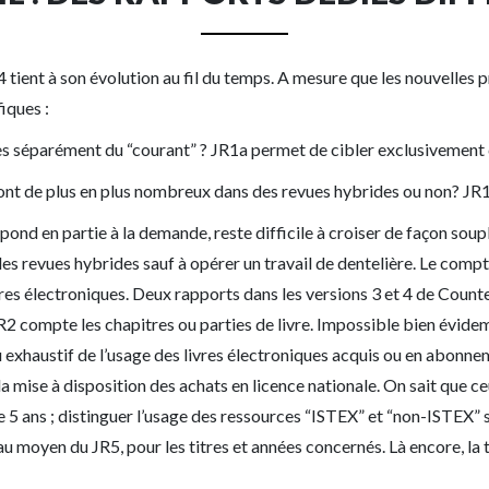
ient à son évolution au fil du temps. A mesure que les nouvelles 
iques :
es séparément du “courant” ? JR1a permet de cibler exclusivement c
 sont de plus en plus nombreux dans des revues hybrides ou non? 
 répond en partie à la demande, reste difficile à croiser de façon soup
des revues hybrides sauf à opérer un travail de dentelière. Le com
 livres électroniques. Deux rapports dans les versions 3 et 4 de Cou
 BR2 compte les chapitres ou parties de livre. Impossible bien évid
 exhaustif de l’usage des livres électroniques acquis ou en abonnem
 mise à disposition des achats en licence nationale. On sait que ce
 de 5 ans ; distinguer l’usage des ressources “ISTEX” et “non-ISTEX
 au moyen du JR5, pour les titres et années concernés. Là encore, l