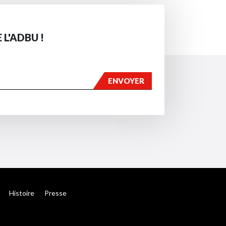
 L'ADBU !
Histoire
Presse